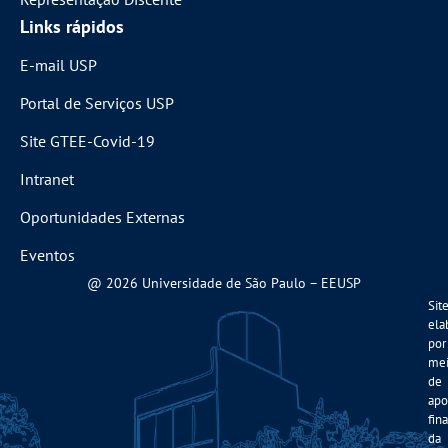
Links rápidos
E-mail USP
Portal de Serviços USP
Site GTEE-Covid-19
Intranet
Oportunidades Externas
Eventos
@ 2026 Universidade de São Paulo – EEUSP
Sit
ela
por
me
de
apo
fin
da