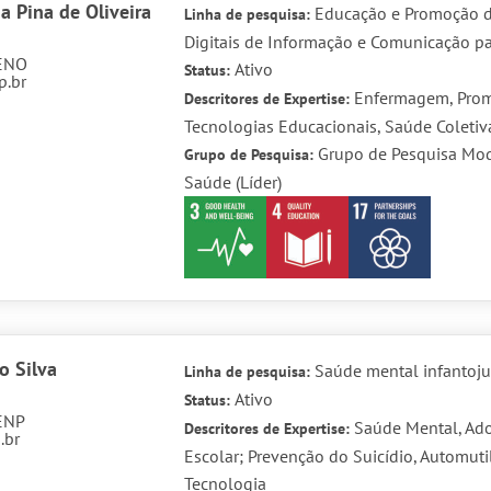
a Pina de Oliveira
Educação e Promoção d
Linha de pesquisa:
Digitais de Informação e Comunicação p
ENO
Ativo
Status:
p.br
Enfermagem, Prom
Descritores de Expertise:
Tecnologias Educacionais, Saúde Coletiva
Grupo de Pesquisa Mod
Grupo de Pesquisa:
Saúde (Líder)
o Silva
Saúde mental infantoju
Linha de pesquisa:
Ativo
Status:
ENP
Saúde Mental, Ado
Descritores de Expertise:
.br
Escolar; Prevenção do Suicídio, Automuti
Tecnologia