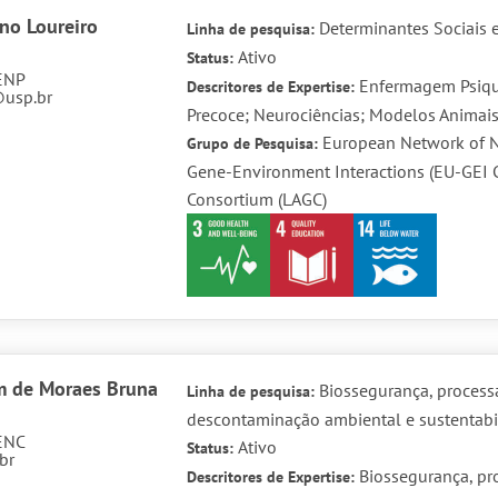
no Loureiro
Determinantes Sociais e
Linha de pesquisa:
Ativo
Status:
ENP
Enfermagem Psiqui
Descritores de Expertise:
@usp.br
Precoce; Neurociências; Modelos Animais
European Network of N
Grupo de Pesquisa:
Gene-Environment Interactions (EU-GEI 
Consortium (LAGC)
m de Moraes Bruna
Biossegurança, process
Linha de pesquisa:
descontaminação ambiental e sustentabi
ENC
Ativo
Status:
br
Biossegurança, pr
Descritores de Expertise: