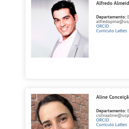
Alfredo Almeid
Departamento:
alfredopina@us
ORCID
Currículo Lattes
Aline Conceiçã
Departamento:
csilvaaline@usp
ORCID
Currículo Lattes