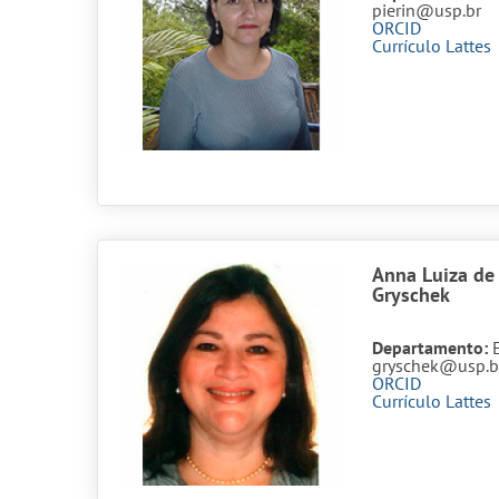
pierin@usp.br
ORCID
Currículo Lattes
Anna Luiza de
Gryschek
Departamento:
gryschek@usp.b
ORCID
Currículo Lattes