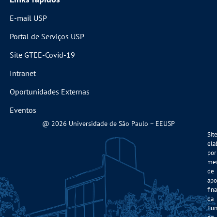
E-mail USP
Portal de Serviços USP
Site GTEE-Covid-19
Intranet
Oportunidades Externas
Eventos
@ 2026 Universidade de São Paulo – EEUSP
Sit
ela
por
me
de
apo
fin
da
Fun