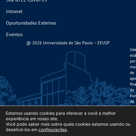
Intranet
Oportunidades Externas
Eventos
@ 2026 Universidade de São Paulo – EEUSP
Sit
ela
por
me
de
apo
fin
da
Fun
de
Am
à
Estamos usando cookies para oferecer a você a melhor
experiência em nosso site.
Pes
Você pode saber mais sobre quais cookies estamos usando ou
do
desativá-los em
configurações
.
Est