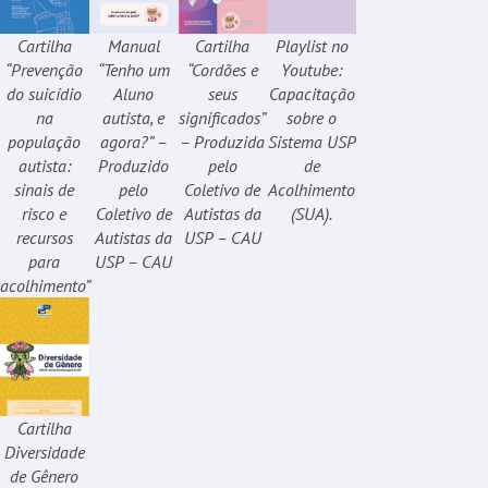
Cartilha
Manual
Cartilha
Playlist no
“Prevenção
“Tenho um
“Cordões e
Youtube:
do suicídio
Aluno
seus
Capacitação
na
autista, e
significados”
sobre o
população
agora?” –
– Produzida
Sistema USP
autista:
Produzido
pelo
de
sinais de
pelo
Coletivo de
Acolhimento
risco e
Coletivo de
Autistas da
(SUA).
recursos
Autistas da
USP – CAU
para
USP – CAU
acolhimento”
Cartilha
Diversidade
de Gênero