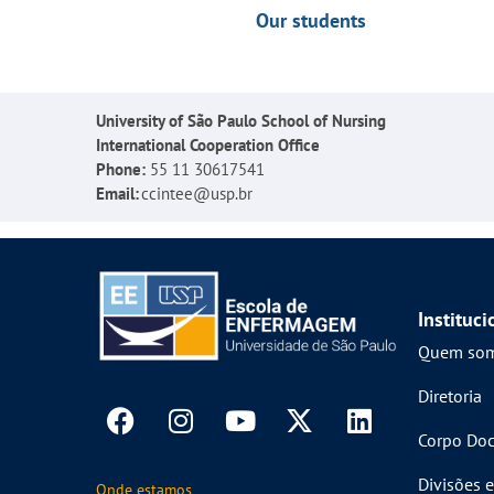
Our students
University of São Paulo School of Nursing
International Cooperation Office
Phone:
55 11 30617541
Email:
ccintee@usp.br
Instituci
Quem so
Diretoria
Corpo Doc
Divisões e
Onde estamos