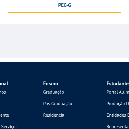
PEC-G
onal
Ensino
Estudante
mos
Graduação
Portal Alu
Pós Graduação
Produção D
ente
Residência
Entidades 
 Serviços
Representa