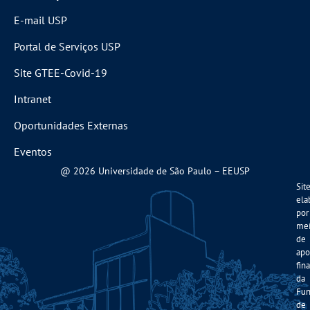
E-mail USP
Portal de Serviços USP
Site GTEE-Covid-19
Intranet
Oportunidades Externas
Eventos
@ 2026 Universidade de São Paulo – EEUSP
Sit
ela
por
me
de
apo
fin
da
Fun
de