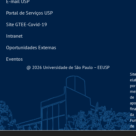
E-mail USP
Portal de Serviços USP
Site GTEE-Covid-19
Intranet
Oportunidades Externas
Eventos
@ 2026 Universidade de São Paulo – EEUSP
Sit
ela
por
me
de
apo
fin
da
Fun
de
Am