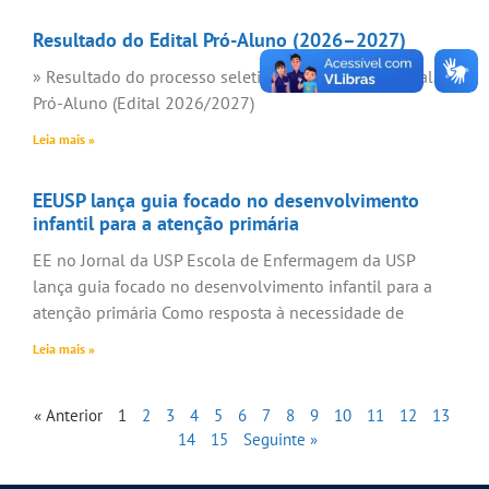
Resultado do Edital Pró-Aluno (2026–2027)
» Resultado do processo seletivo de monitores da Sala
Pró-Aluno (Edital 2026/2027)
Leia mais »
EEUSP lança guia focado no desenvolvimento
infantil para a atenção primária
EE no Jornal da USP Escola de Enfermagem da USP
lança guia focado no desenvolvimento infantil para a
atenção primária Como resposta à necessidade de
Leia mais »
« Anterior
1
2
3
4
5
6
7
8
9
10
11
12
13
14
15
Seguinte »