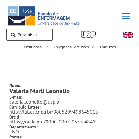
Institucional
Colegiados/Comissões
Concursos
Nome:
Valéria Marli Leonello
E-mail:
valeria.leonello@usp.br
Curriculo Lattes:
http://lattes.cnpq.br/9805209498645018
Orcid:
https://orcid.org/0000-0003-0557-484X
Departamento:
ENO
Status: