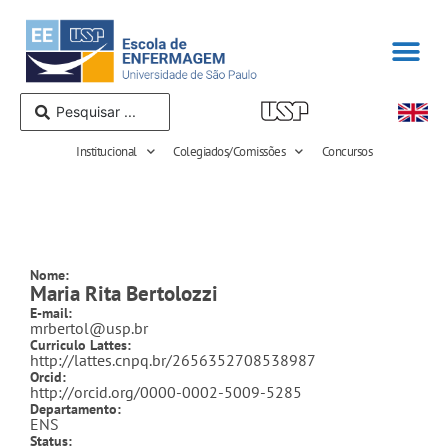
Institucional
Colegiados/Comissões
Concursos
Nome:
Maria Rita Bertolozzi
E-mail:
mrbertol@usp.br
Curriculo Lattes:
http://lattes.cnpq.br/2656352708538987
Orcid:
http://orcid.org/0000-0002-5009-5285
Departamento:
ENS
Status: