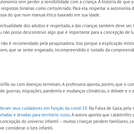
tonomia sem perder a sensibilidade com a criança. A história de que a 
e respostas binárias como certo/errado. Para ela, respeitar a autonomi
ssoa do que num manual ético baseado em sua idade.
itualidade dos adultos é respeitada, a das crianças também deve ser. Q
“Eu não posso desconstruir algo que é importante para a concepção de lut
as não é recomendado pela pesquisadora. Isso porque a explicação místic
ovem, que se sente enganado, incompreendido e isolado da compreensão
órfãs ou com doenças terminais. A professora aponta, porém, que o con
l de guerras, migrações, pandemia e mudanças climáticas, o debate e o 
rderam seus cuidadores em função da covid-19.
Na Faixa de Gaza, pelo
tadas e levadas para território russo
. A autora aponta que catástrofe
 concepção do universo infantil – muitas crianças perdem familiares, ca
 considerar o luto infantil.