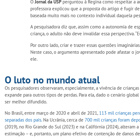
O
Jornal da USP
perguntou à Regina como respeitar a au
professora explicou que a proposta do artigo é fugir d
baseada muito mais no contexto individual daquela pe
A pesquisadora diz que, assim como a autonomia de espir
criança, o adulto não deve invalidar essa perspectiva. 
Por outro lado, criar e trazer essas questões imaginári
Neste caso, o argumento apresentado pode afastar o j
ele.
O luto no mundo atual
Os pesquisadores observaram, especialmente, a vivência de crianças 
expande para outros tipos de perdas. Para ela, dado o cenário globa
ser melhor difundido.
No Brasil, entre março de 2020 e abril de 2021,
113 mil crianças pe
separadas dos pais.
Na Ucrânia, cerca de
700 mil crianças foram depor
(2019), no Rio Grande do Sul (2023) e na Califórnia (2024), alteram a
estimação – e, portanto, um plano efetivo de contenção de danos deve