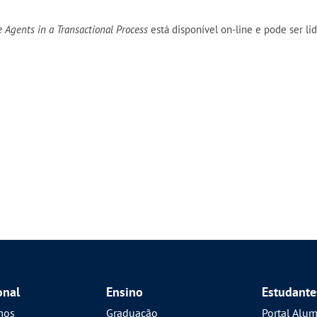
 Agents in a Transactional Process
está disponível on-line e pode ser li
onal
Ensino
Estudante
mos
Graduação
Portal Alu