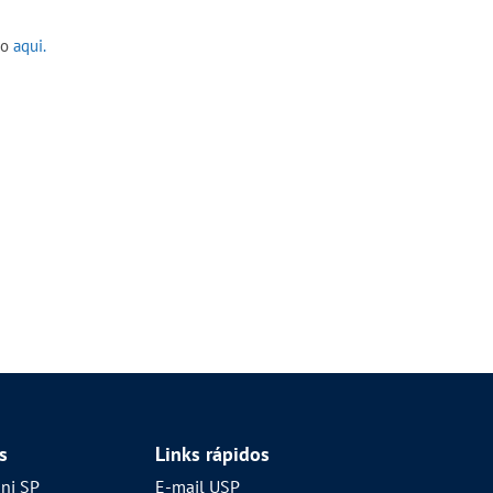
do
aqui.
s
Links rápidos
mni SP
E-mail USP