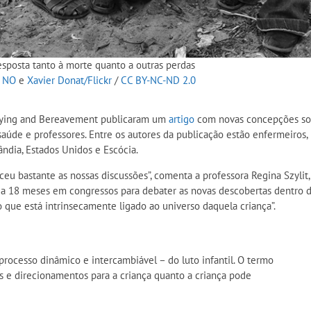
sposta tanto à morte quanto a outras perdas
0 NO
e
Xavier Donat/Flickr
/
CC BY-NC-ND 2.0
 Dying and Bereavement publicaram um
artigo
com novas concepções sobr
saúde e professores. Entre os autores da publicação estão enfermeiros, 
elândia, Estados Unidos e Escócia.
eceu bastante as nossas discussões”, comenta a professora
Regina Szylit,
da 18 meses em congressos para debater as novas descobertas dentro da
o que está intrinsecamente ligado ao universo daquela criança”.
processo dinâmico e intercambiável – do luto infantil. O termo
s e direcionamentos para a criança quanto a criança pode