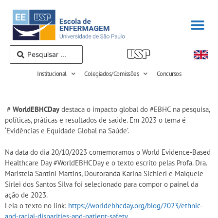
Institucional
Colegiados/Comissões
Concursos
#
WorldEBHCDay
destaca o impacto global do #EBHC na pesquisa,
políticas, práticas e resultados de saúde. Em 2023 o tema é
‘Evidências e Equidade Global na Saúde’.
Na data do dia 20/10/2023 comemoramos o World Evidence-Based
Healthcare Day #WorldEBHCDay e o texto escrito pelas Profa. Dra.
Maristela Santini Martins, Doutoranda Karina Sichieri e Maiquele
Sirlei dos Santos Silva foi selecionado para compor o painel da
ação de 2023.
Leia o texto no link:
https://worldebhcday.org/blog/2023/ethnic-
and-racial-disparities-and-patient-safety