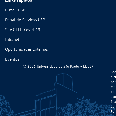
E-mail USP
Portal de Serviços USP
Site GTEE-Covid-19
Intranet
Oportunidades Externas
Eventos
@ 2026 Universidade de São Paulo – EEUSP
Sit
ela
por
me
de
apo
fin
da
Fun