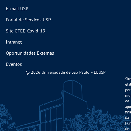
E-mail USP
Portal de Serviços USP
Site GTEE-Covid-19
Intranet
Oportunidades Externas
Eventos
@ 2026 Universidade de São Paulo – EEUSP
Sit
ela
por
me
de
apo
fin
da
Fun
de