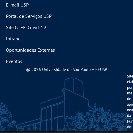
E-mail USP
Portal de Serviços USP
Site GTEE-Covid-19
Intranet
Oportunidades Externas
Eventos
@ 2026 Universidade de São Paulo – EEUSP
Sit
ela
por
me
de
apo
fin
da
Fun
de
Am