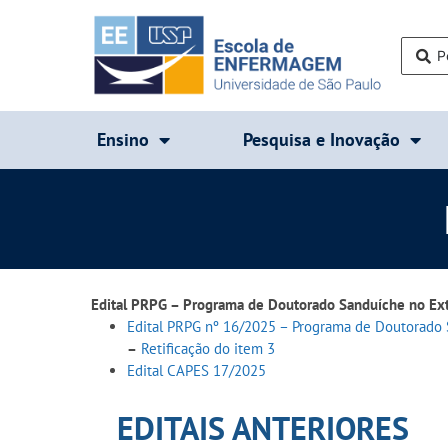
Ensino
Pesquisa e Inovação
Edital PRPG – Programa de Doutorado Sanduíche no Ext
Edital PRPG nº 16/2025 – Programa de Doutorado
–
Retificação
do
it
em
3
Edital CAPES 17/2025
EDITAIS ANTERIORES