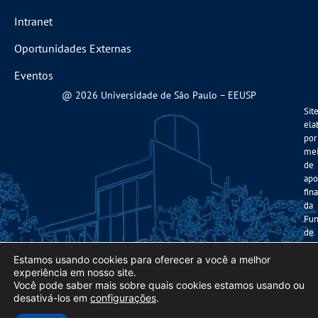
Intranet
Oportunidades Externas
Eventos
@ 2026 Universidade de São Paulo – EEUSP
Sit
ela
por
me
de
apo
fin
da
Fun
de
Am
à
Estamos usando cookies para oferecer a você a melhor
experiência em nosso site.
Pes
Você pode saber mais sobre quais cookies estamos usando ou
do
desativá-los em
configurações
.
Est
de