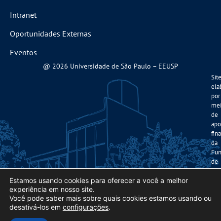
Intranet
Oportunidades Externas
Eventos
@ 2026 Universidade de São Paulo – EEUSP
Sit
ela
por
me
de
apo
fin
da
Fun
de
Am
à
Estamos usando cookies para oferecer a você a melhor
experiência em nosso site.
Pes
Você pode saber mais sobre quais cookies estamos usando ou
do
desativá-los em
configurações
.
Est
de