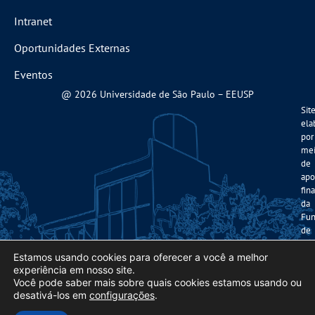
Intranet
Oportunidades Externas
Eventos
@ 2026 Universidade de São Paulo – EEUSP
Sit
ela
por
me
de
apo
fin
da
Fun
de
Am
à
Estamos usando cookies para oferecer a você a melhor
experiência em nosso site.
Pes
Você pode saber mais sobre quais cookies estamos usando ou
do
desativá-los em
configurações
.
Est
de