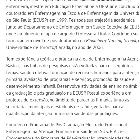
enfermeira, mestre em Educação Especial pela UFSCar e concluiu o
doutorado em Enfermagem na Escola de Enfermagem da Universid
de São Paulo (EEUSP) em 1999. Fez toda sua trajetória acadêmica
junto ao Departamento de Enfermagem em Saúde Coletiva da EEUS
onde atualmente ocupa o cargo de Professora Titular. Continuou su
formação em nível de pós-doutorado na
Bloomberg Nursing School
,
Universidade de Toronto/Canada, no ano de 2006.
Tem experiência teórica e prática na área de Enfermagem na Aten
Básica, suas linhas de pesquisas estão voltadas para os seguintes
temas: saúde coletiva, formação de recursos humanos para a atenç
primária, avaliação de programas e serviços, promoção da saúde e
desenvolvimento infantil. Desenvolve atividades de ensino no âmbi
da graduação e pós-graduação na EEUSP. Possui experiência em
projetos de extensão, no âmbito de parcerias firmadas junto as
secretarias municipais e estaduais de saúde, voltados para a
qualificação da atenção primária a saúde das populações.
Coordena o Programa de Pós-Graduação Mestrado Profissional –
Enfermagem na Atenção Primária em Saúde no SUS. É Vice-
Coordenadora do Programa de Pós-Graduação Interunidades de