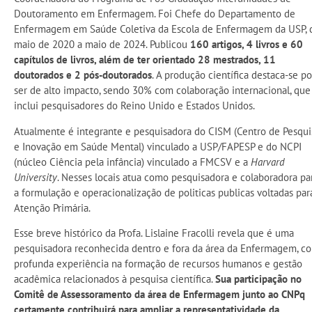
Doutoramento em Enfermagem. Foi Chefe do Departamento de
Enfermagem em Saúde Coletiva da Escola de Enfermagem da USP, 
maio de 2020 a maio de 2024. Publicou
160 artigos, 4 livros e 60
capítulos de livros, além de ter orientado 28 mestrados, 11
doutorados e 2 pós-doutorados
. A produção científica destaca-se po
ser de alto impacto, sendo 30% com colaboração internacional, que
inclui pesquisadores do Reino Unido e Estados Unidos.
Atualmente é integrante e pesquisadora do CISM (Centro de Pesqui
e Inovação em Saúde Mental) vinculado a USP/FAPESP e do NCPI
(núcleo Ciência pela infância) vinculado a FMCSV e a
Harvard
University
. Nesses locais atua como pesquisadora e colaboradora pa
a formulação e operacionalização de politicas publicas voltadas par
Atenção Primária.
Esse breve histórico da Profa. Lislaine Fracolli revela que é uma
pesquisadora reconhecida dentro e fora da área da Enfermagem, c
profunda experiência na formação de recursos humanos e gestão
acadêmica relacionados à pesquisa científica.
Sua participação no
Comitê de Assessoramento da área de Enfermagem junto ao CNPq
certamente contribuirá para ampliar a representatividade da