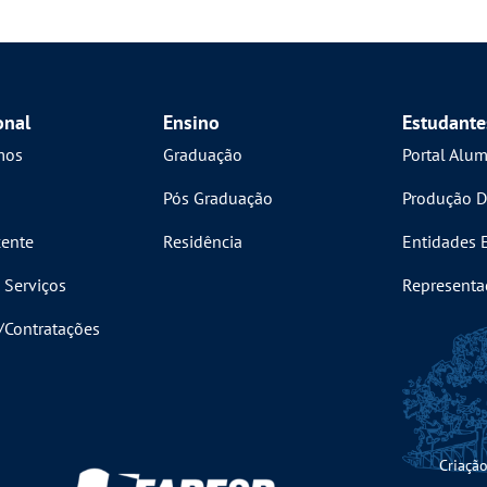
onal
Ensino
Estudante
mos
Graduação
Portal Alu
Pós Graduação
Produção D
ente
Residência
Entidades 
 Serviços
Representa
s/Contratações
Criação