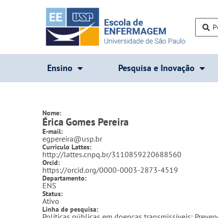
Ensino
Pesquisa e Inovação
Nome:
Érica Gomes Pereira
E-mail:
egpereira@usp.br
Curriculo Lattes:
http://lattes.cnpq.br/3110859220688560
Orcid:
https://orcid.org/0000-0003-2873-4519
Departamento:
ENS
Status:
Ativo
Linha de pesquisa:
Políticas públicas em doenças transmissíveis; Preve