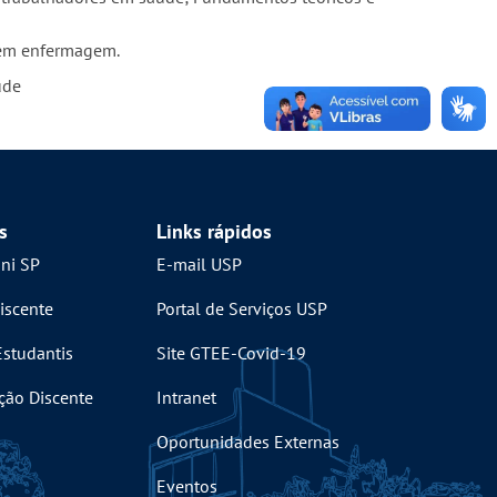
o em enfermagem.
úde
s
Links rápidos
mni SP
E-mail USP
iscente
Portal de Serviços USP
Estudantis
Site GTEE-Covid-19
ção Discente
Intranet
Oportunidades Externas
Eventos