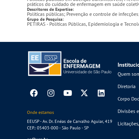
práticos do cuidado de enfermagem em saúde coleti
Descritores de Expertise:
Políticas públicas; Prevenção e controle de infecçõ
Grupo de Pesquisa:
PETIRAS - Políticas Públicas, Epidemiologia e Tecno
Instituci
Quem so
Diretoria
Corpo Doc
Divisões e
Onde estamos
EEUSP - Av. Dr. Enéas de Carvalho Aguiar, 419
Licitaçõe
CEP.: 05403-000 - São Paulo - SP