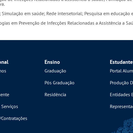
va.
es; Simulação em saúde; Rede intersetorial; Pesquisa em educaçã
logias em Prevenção de Infecções Relacionadas a Assistência a Sa
onal
Ensino
Estudante
mos
Graduação
Portal Alu
Pós Graduação
Produção D
ente
Residência
Entidades 
 Serviços
Representa
s/Contratações