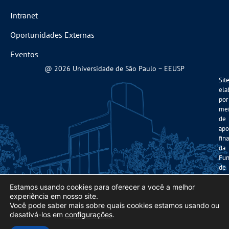
Intranet
Oportunidades Externas
Eventos
@ 2026 Universidade de São Paulo – EEUSP
Sit
ela
por
me
de
apo
fin
da
Fun
de
Am
à
Estamos usando cookies para oferecer a você a melhor
experiência em nosso site.
Pes
Você pode saber mais sobre quais cookies estamos usando ou
do
desativá-los em
configurações
.
Est
de