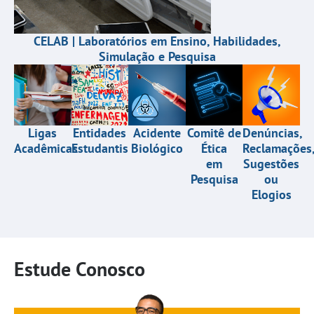
CELAB | Laboratórios em Ensino, Habilidades,
Simulação e Pesquisa
Entidades
Acidente
Comitê de
Denúncias,
Ligas
Estudantis
Biológico
Ética
Reclamações
Acadêmicas
em
Sugestões
Pesquisa
ou
Elogios
Estude Conosco