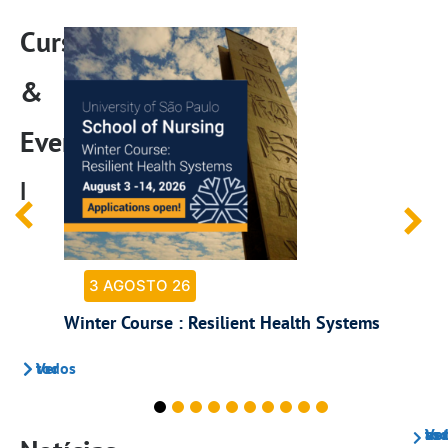
Cursos
&
Eventos
|
3 AGOSTO 26
Winter Course : Resilient Health Systems
4
E
Ver todos
Ver todas