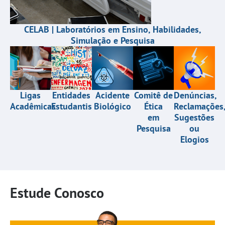
CELAB | Laboratórios em Ensino, Habilidades,
Simulação e Pesquisa
Entidades
Acidente
Comitê de
Denúncias,
Ligas
Estudantis
Biológico
Ética
Reclamações
Acadêmicas
em
Sugestões
Pesquisa
ou
Elogios
Estude Conosco