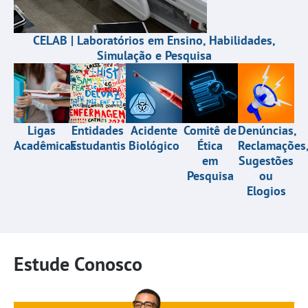
CELAB | Laboratórios em Ensino, Habilidades,
Simulação e Pesquisa
Entidades
Acidente
Comitê de
Denúncias,
Ligas
Estudantis
Biológico
Ética
Reclamações
Acadêmicas
em
Sugestões
Pesquisa
ou
Elogios
Estude Conosco