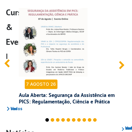
Cursos
&
Eventos
|
7 AGOSTO 26
Aula Aberta: Segurança da Assistência em
W
PICS: Regulamentação, Ciência e Prática
Ver todos
Ver todas