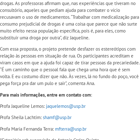
drogas. As professoras afirmam que, nas experiências que tiveram no
consultório, aqueles que pediam ajuda para combater o vício
recusavam o uso de medicamentos. “Trabalhar com medicalização para
consumo prejudicial de drogas é uma coisa que parece que não surte
muito efeito nessa população específica, pois é, para eles, como
substituir uma droga por outra”, diz Jaqueline.
Com essa proposta, o projeto pretende desfazer os estereótipos com
relação às pessoas em situação de rua. Os participantes acreditam e
viram casos em que a ajuda foi capaz de tirar pessoas da precariedade.
“É um caminho que o pessoal fala que chega uma hora que é sem
volta. E eu costumo dizer que não. Às vezes, lá no fundo do poço, você
pega força pra dar um pulo e sair”, comenta Ana.
Para mais informações, entre em contato com
:
Profa Jaqueline Lemos:
jaquelemos@usp.br
Profa Sheila Lachtim:
shamf@usp.br
Profa Maria Fernanda Terra:
mfterra@usp.br