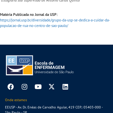
*Estagiária sob supervisão de Antonio Carlos Quinto
Matéria Publicada no Jornal da USP:
https://jornal.usp.br/diversidade/grupo-da-usp-se-dedica-a-cuidar-da-
populacao-de-rua-no-centro-de-sao-paulo/
Onde estamos
EEUSP - Av. Dr. Enéas de Carvalho Aguiar, 419 CEP.: 05403-000 -
São Paulo - SP