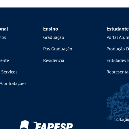
onal
Ensino
Estudante
mos
Graduação
Portal Alu
Pós Graduação
Produção D
ente
Residência
Entidades 
 Serviços
Representa
s/Contratações
Criação