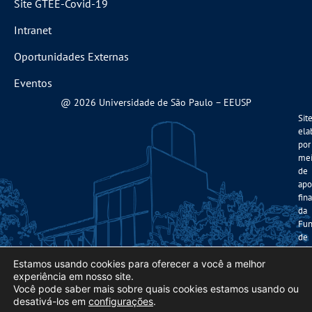
Site GTEE-Covid-19
Intranet
Oportunidades Externas
Eventos
@ 2026 Universidade de São Paulo – EEUSP
Sit
ela
por
me
de
apo
fin
da
Fun
de
Am
Estamos usando cookies para oferecer a você a melhor
à
experiência em nosso site.
Pes
Você pode saber mais sobre quais cookies estamos usando ou
do
desativá-los em
configurações
.
Est